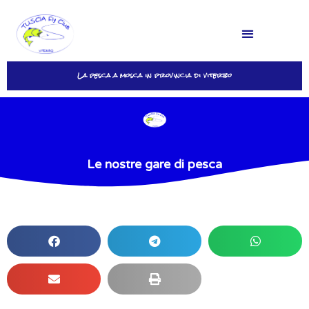
La pesca a mosca in provincia di viterbo
Login
Le nostre gare di pesca