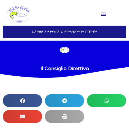
La pesca a mosca in provincia di viterbo
Login
Il Consiglio Direttivo