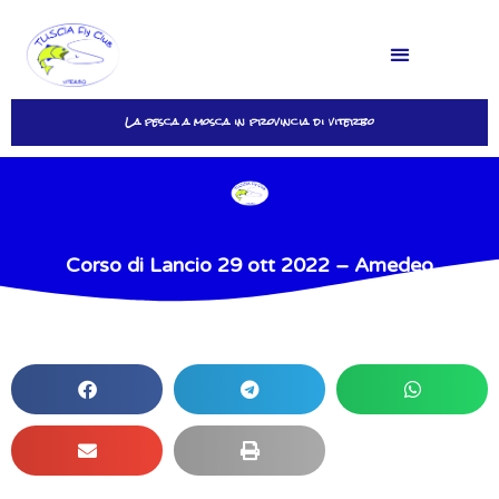
La pesca a mosca in provincia di viterbo
Login
Corso di Lancio 29 ott 2022 – Amedeo