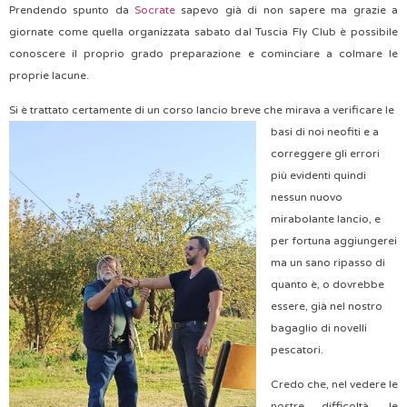
Prendendo spunto da
Socrate
sapevo già di non sapere ma grazie a
giornate come quella organizzata sabato dal Tuscia Fly Club è possibile
conoscere il proprio grado preparazione e cominciare a colmare le
proprie lacune.
Si è trattato certamente d
i un corso lancio breve che mirava a verificare le
basi di noi neofiti e a
correggere gli errori
più evidenti quindi
nessun nuovo
mirabolante lancio, e
per fortuna aggiungerei
ma un sano ripasso di
quanto è, o dovrebbe
essere, già nel nostro
bagaglio di novelli
pescatori.
Credo che, nel vedere le
nostre difficoltà, le