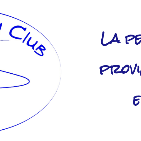
La pe
provi
e