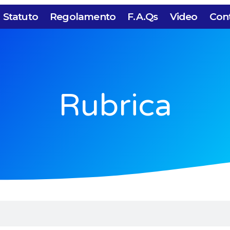
Statuto
Regolamento
F.A.Qs
Video
Cont
Rubrica