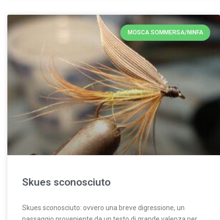
MOSCA SOMMERSA/NINFA
Skues sconosciuto
Skues sconosciuto: ovvero una breve digressione, un
passaggio proveniente da un testo di grande valenza per