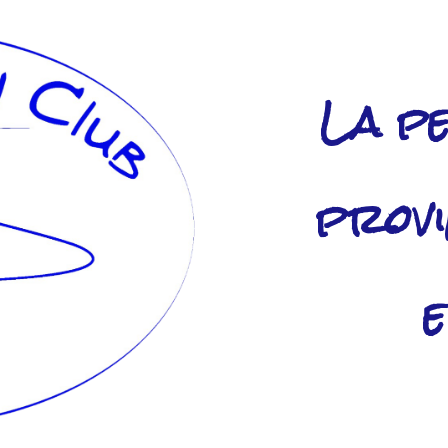
La pe
provi
e