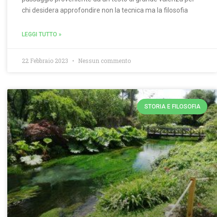
chi desidera approfondire non la tecnica ma la filosofia
LEGGI TUTTO »
22 Febbraio 2023
Nessun commento
STORIA E FILOSOFIA